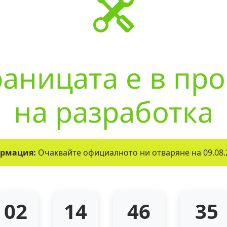
аницата е в пр
на разработка
рмация:
Очаквайте официалното ни отваряне на 09.08.
02
14
46
35