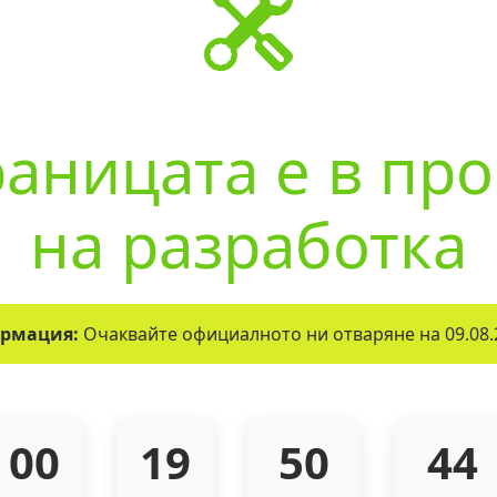
аницата е в пр
на разработка
рмация:
Очаквайте официалното ни отваряне на 09.08.
00
19
50
44